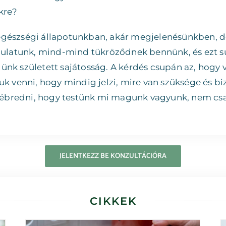
kre?
 egészségi állapotunkban, akár megjelenésünkben, 
latunk, mind-mind tükröződnek bennünk, és ezt sugá
ünk született sajátosság. A kérdés csupán az, hogy v
uk venni, hogy mindig jelzi, mire van szüksége és bi
ébredni, hogy testünk mi magunk vagyunk, nem csa
JELENTKEZZ BE KONZULTÁCIÓRA
CIKKEK