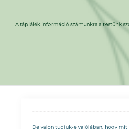
A táplálék információ számunkra a testünk sz
De vajon tudjuk-e valójában, hogy mit