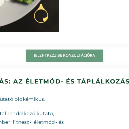
JELENTKEZZ BE KONZULTÁCIÓRA
S: AZ ÉLETMÓD- ÉS TÁPLÁLKOZÁ
kutató biokémikus.
al rendelkező kutató,
er, fitnesz-, életmód- és