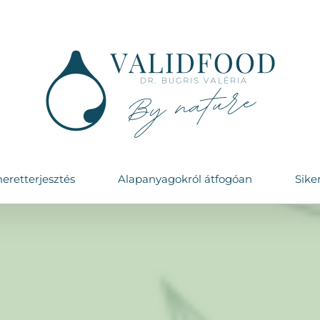
eretterjesztés
Alapanyagokról átfogóan
Sike