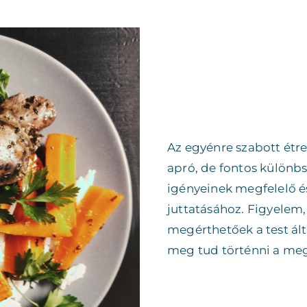
Az egyénre szabott étre
apró, de fontos különbs
igényeinek megfelelő é
juttatásához. Figyelem,
megérthetőek a test álta
meg tud történni a meg