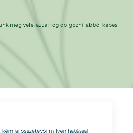
unk meg vele, azzal fog dolgozni, abból képes
 kémiai összetevői milyen hatással