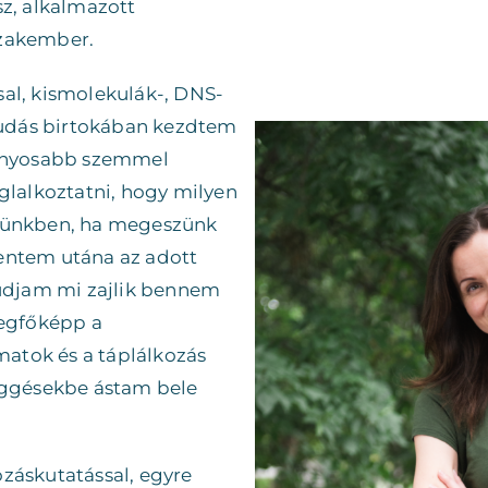
sz, alkalmazott
szakember.
sal, kismolekulák-, DNS-
 tudás birtokában kezdtem
ományosabb szemmel
oglalkoztatni, hogy milyen
stünkben, ha megeszünk
entem utána az adott
udjam mi zajlik bennem
Legfőképp a
atok és a táplálkozás
függésekbe ástam bele
záskutatással, egyre