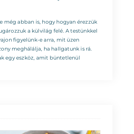
de még abban is, hogy hogyan érezzük
rozzuk a külvilág felé. A testünkkel
ajon figyelünk-e arra, mit üzen
zony meghálálja, ha hallgatunk is rá.
k egy eszköz, amit büntetlenül