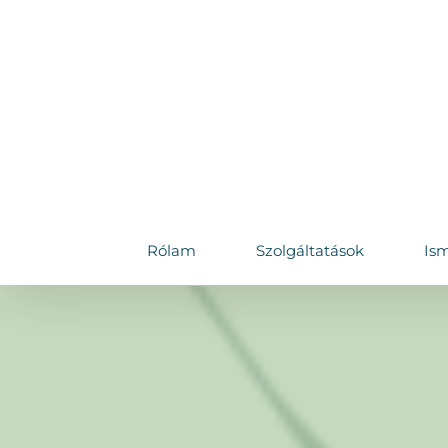
Skip
to
content
Rólam
Szolgáltatások
Ism