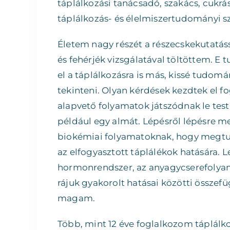
táplálkozási tanácsadó, szakács, cukrá
táplálkozás- és élelmiszertudományi 
Életem nagy részét a részecskekutatás
és fehérjék vizsgálatával töltöttem. E
el a táplálkozásra is más, kissé tud
tekinteni. Olyan kérdések kezdtek el f
alapvető folyamatok játszódnak le te
például egy almát. Lépésről lépésre m
biokémiai folyamatoknak, hogy megt
az elfogyasztott táplálékok hatására. 
hormonrendszer, az anyagycserefolyam
rájuk gyakorolt hatásai közötti össze
magam.
Több, mint 12 éve foglalkozom táplálko