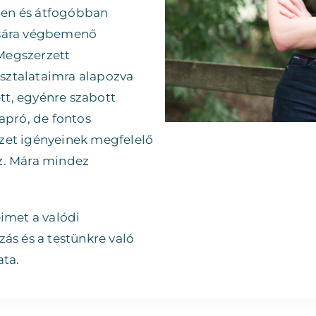
ben és átfogóbban
ására végbemenő
Megszerzett
sztalataimra alapozva
tt, egyénre szabott
apró, de fontos
zet igényeinek megfelelő
z. Mára mindez
met a valódi
zás és a testünkre való
ata.