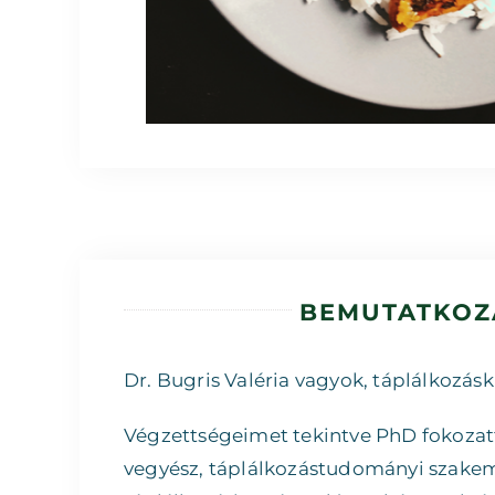
BEMUTATKOZÁ
Dr. Bugris Valéria vagyok, táplálkozás
Végzettségeimet tekintve PhD fokozatt
vegyész, táplálkozástudományi szakemb