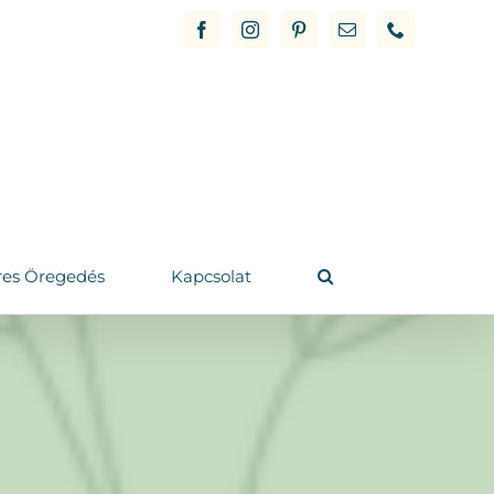
Facebook
Instagram
Pinterest
Email
Phone
res Öregedés
Kapcsolat