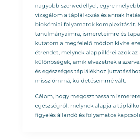
nagyobb szenvedéllyel, egyre mélyeb
vizsgálom a táplálkozás és annak hat
biokémiai folyamatok komplexitását. 
tanulmányaimra, ismereteimre és tapa
kutatom a megfelelő módon kiviteleze
étrendet, melynek alappillérei azok az 
különbségek, amik elvezetnek a szerve
és egészséges táplálékhoz juttatásáho
missziómmá, küldetésemmé vált.
Célom, hogy megoszthassam ismeretei
egészségről, melynek alapja a táplálko
figyelés állandó és folyamatos kapcsol