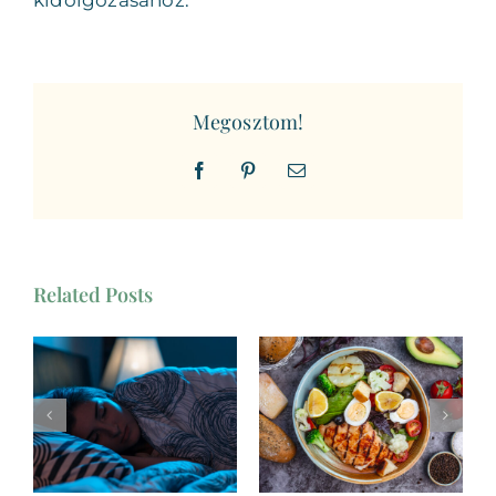
kidolgozásához.
Megosztom!
Facebook
Pinterest
Email
Related Posts
Az alvás
tudománya: a
A metabolikus
fiatalító
káosz kiváltó
regeneráció
okai. Hogyan ne
tudománya –
együnk többet a
Alvástrükkök az
kelleténél?