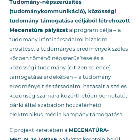
Tudomány-népszerűsítés
(tudománykommunikáció), közösségi
tudomány támogatása céljából létrehozott
Mecenatúra pályázat
alprogram célja – a
tudomány iránti társadalmi bizalom
erősítése, a tudományos eredmények széles
körben történő népszerűsítése és a
közösségi tudomány (citizen science)
támogatása érdekében – a tudomány
eredményeit és társadalmi hatásait a széles
közönség számára közérthetően bemutató,
bárki által szabadon hozzáférhető
elektronikus média kampány támogatása.
E projekt keretében a
MECENATÚRA-
pályázat keretein belül
MEC_N_24 149246