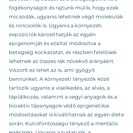
fogékonyságot és rajtunk múlik, hogy ezek
micsodák, ugyanis lehetnek végő molekulák
és roncsolók is. Ugyanis a környezeti
expozíciók károsíthatják az egyén
epigenomját és ezáltal módosítva a
betegség kockázatát, és részben felelősek
lehetnek az összes rák növekvő arányáért.
Viszont ez lehet az is, ami gyógyít
bennünket. A környezeti tényezők közé
tartozik ugyanis a viselkedés, az alvás, a
táplálkozás, valamint a vegyi anyagok és a
bioaktív tápanyagok védő epigenetikai
módosításokat is kiválthatnak az egyén élete
során. Kulcsfontosságú tényező a mentális
egészség. Ugyanis a tudatunk, a