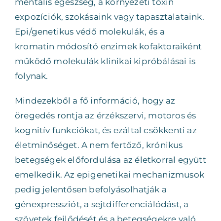
mentális egészség, a környezeti toxin
expozíciók, szokásaink vagy tapasztalataink.
Epi/genetikus védő molekulák, és a
kromatin módosító enzimek kofaktoraiként
működő molekulák klinikai kipróbálásai is
folynak.
Mindezekből a fő információ, hogy az
öregedés rontja az érzékszervi, motoros és
kognitív funkciókat, és ezáltal csökkenti az
életminőséget. A nem fertőző, krónikus
betegségek előfordulása az életkorral együtt
emelkedik. Az epigenetikai mechanizmusok
pedig jelentősen befolyásolhatják a
génexpressziót, a sejtdifferenciálódást, a
szövetek fejlődését és a betegségekre való