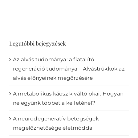
alvás előnyeinek
megőrzésére
Legutóbbi bejegyzések
Az alvás tudománya: a fiatalító
regeneráció tudománya – Alvástrükkök az
alvás előnyeinek megőrzésére
A metabolikus káosz kiváltó okai. Hogyan
ne együnk többet a kelleténél?
A neurodegeneratív betegségek
megelőzhetősége életmóddal