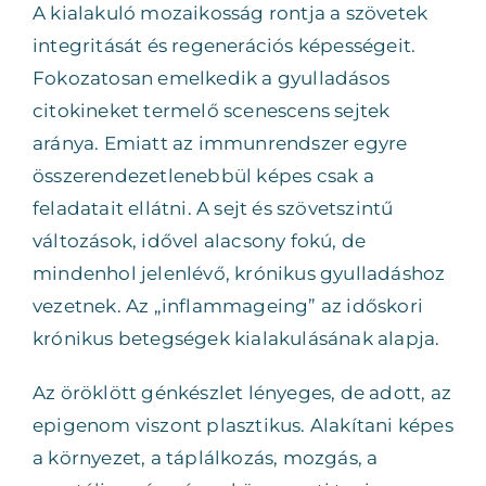
A kialakuló mozaikosság rontja a szövetek
integritását és regenerációs képességeit.
Fokozatosan emelkedik a gyulladásos
citokineket termelő scenescens sejtek
aránya. Emiatt az immunrendszer egyre
összerendezetlenebbül képes csak a
feladatait ellátni. A sejt és szövetszintű
változások, idővel alacsony fokú, de
mindenhol jelenlévő, krónikus gyulladáshoz
vezetnek. Az „inflammageing” az időskori
krónikus betegségek kialakulásának alapja.
Az öröklött génkészlet lényeges, de adott, az
epigenom viszont plasztikus. Alakítani képes
a környezet, a táplálkozás, mozgás, a