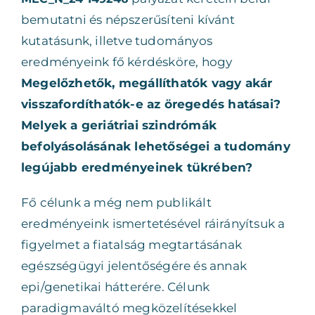
bemutatni és népszerűsíteni kívánt
kutatásunk, illetve tudományos
eredményeink fő kérdésköre, hogy
Megelőzhetők, megállíthatók vagy akár
visszafordíthatók-e az öregedés hatásai?
Melyek a geriátriai szindrómák
befolyásolásának lehetőségei a tudomány
legújabb eredményeinek tükrében?
Fő célunk a még nem publikált
eredményeink ismertetésével ráirányítsuk a
figyelmet a fiatalság megtartásának
egészségügyi jelentőségére és annak
epi/genetikai hátterére. Célunk
paradigmaváltó megközelítésekkel