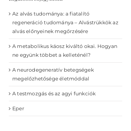
Az alvás tudománya: a fiatalító
regeneráció tudománya – Alvástrükkök az
alvás előnyeinek megőrzésére
A metabolikus káosz kiváltó okai. Hogyan
ne együnk többet a kelleténél?
A neurodegeneratív betegségek
megelőzhetősége életmóddal
A testmozgás és az agyi funkciók
Eper