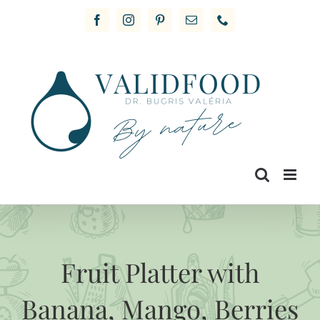
Skip
Facebook
Instagram
Pinterest
Email
Phone
to
content
Fruit Platter with
Banana, Mango, Berries