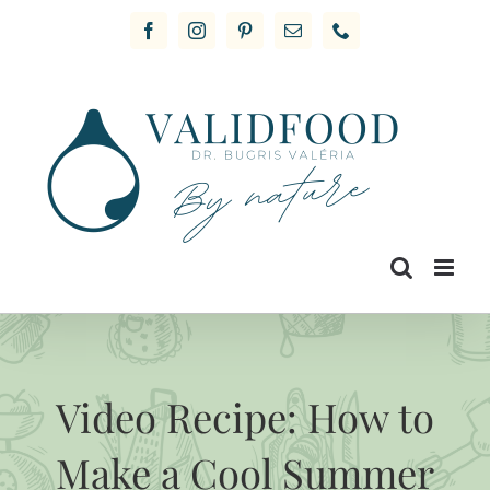
Skip
Facebook
Instagram
Pinterest
Email
Phone
to
content
Video Recipe: How to
Make a Cool Summer