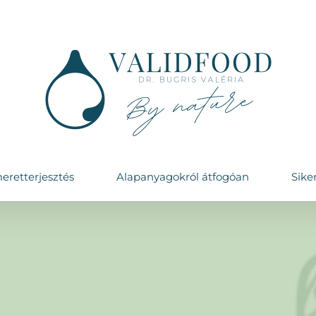
eretterjesztés
Alapanyagokról átfogóan
Sike