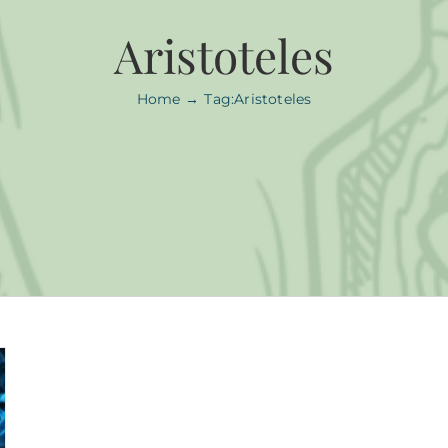
Aristoteles
Home
Tag:
Aristoteles