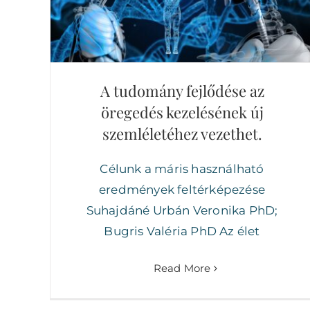
A tudomány fejlődése az öregedés
kezelésének új szemléletéhez vezethet.
A tudomány fejlődése az
öregedés kezelésének új
szemléletéhez vezethet.
Célunk a máris használható
eredmények feltérképezése
Suhajdáné Urbán Veronika PhD;
Bugris Valéria PhD Az élet
Read More