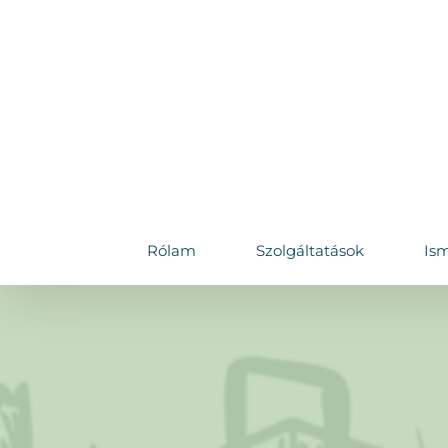
Skip
to
content
Rólam
Szolgáltatások
Ism