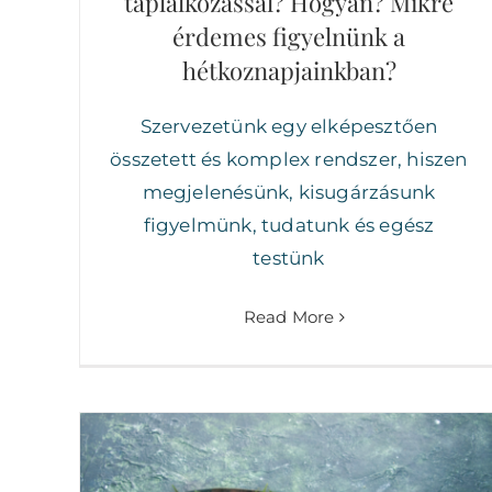
táplálkozással? Hogyan? Mikre
érdemes figyelnünk a
hétkoznapjainkban?
Szervezetünk egy elképesztően
összetett és komplex rendszer, hiszen
megjelenésünk, kisugárzásunk
figyelmünk, tudatunk és egész
testünk
Read More