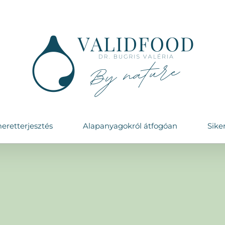
eretterjesztés
Alapanyagokról átfogóan
Sike