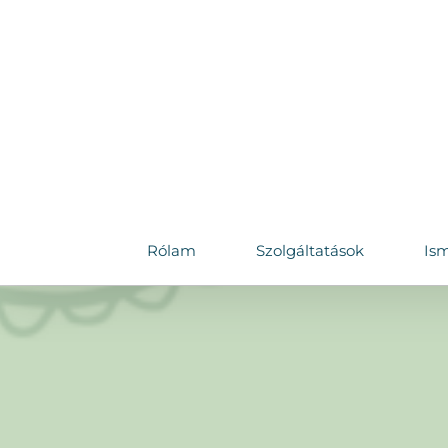
Skip
to
content
Rólam
Szolgáltatások
Ism