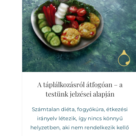
A táplálkozásról átfogóan – a testünk
jelzései alapján
A táplálkozásról átfogóan – a
testünk jelzései alapján
Számtalan diéta, fogyókúra, étkezési
irányelv létezik, így nincs könnyű
helyzetben, aki nem rendelkezik kellő