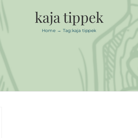
kaja tippek
Home
Tag:
kaja tippek