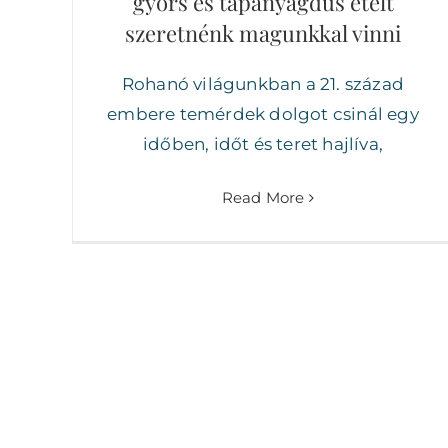
gyors és tápanyagdús ételt
szeretnénk magunkkal vinni
Rohanó világunkban a 21. század
embere temérdek dolgot csinál egy
időben, időt és teret hajlíva,
Read More