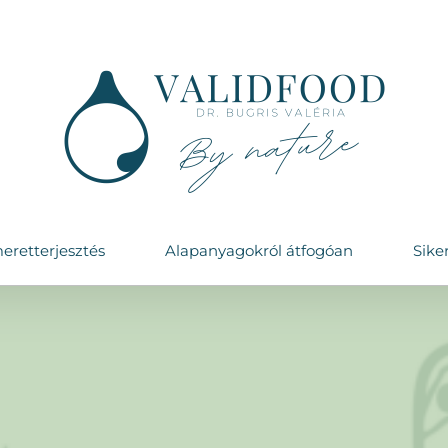
eretterjesztés
Alapanyagokról átfogóan
Sike