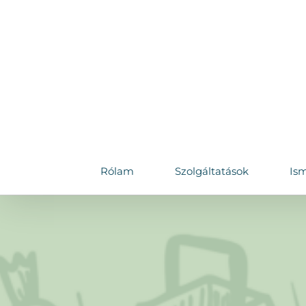
Skip
to
content
Rólam
Szolgáltatások
Ism