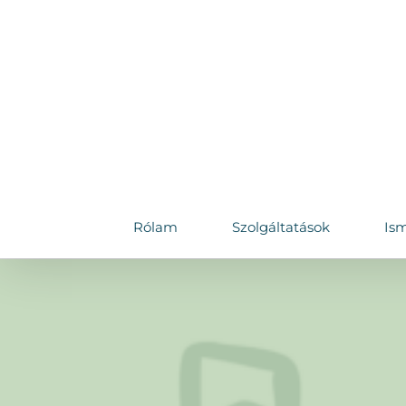
Skip
to
content
Rólam
Szolgáltatások
Ism