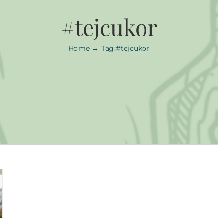
#tejcukor
Home
Tag:
#tejcukor