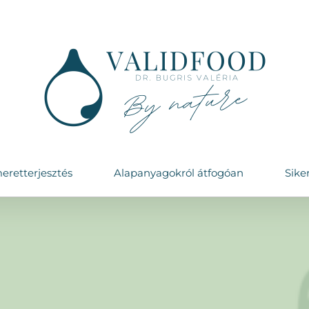
eretterjesztés
Alapanyagokról átfogóan
Sike